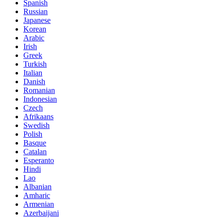
Spanish
Russian
Japanese
Korean
Arabic
Irish
Greek
Turkish
Italian
Danish
Romanian
Indonesian
Czech
Afrikaans
Swedish
Polish
Basque
Catalan
Esperanto
Hindi
Lao
Albanian
Amharic
Armenian
Azerbaijani