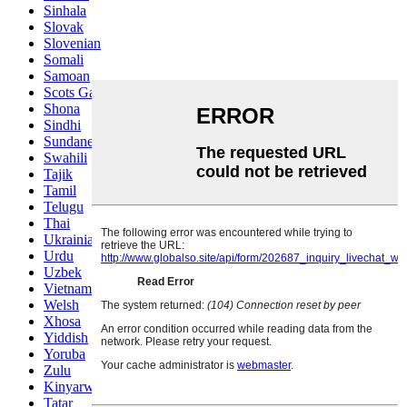
Sinhala
Slovak
Slovenian
Somali
Samoan
Scots Gaelic
Shona
Sindhi
Sundanese
Swahili
Tajik
Tamil
Telugu
Thai
Ukrainian
Urdu
Uzbek
Vietnamese
Welsh
Xhosa
Yiddish
Yoruba
Zulu
Kinyarwanda
Tatar