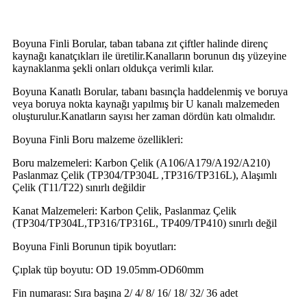
Boyuna Finli Borular, taban tabana zıt çiftler halinde direnç
kaynağı kanatçıkları ile üretilir.Kanalların borunun dış yüzeyine
kaynaklanma şekli onları oldukça verimli kılar.
Boyuna Kanatlı Borular, tabanı basınçla haddelenmiş ve boruya
veya boruya nokta kaynağı yapılmış bir U kanalı malzemeden
oluşturulur.Kanatların sayısı her zaman dördün katı olmalıdır.
Boyuna Finli Boru malzeme özellikleri:
Boru malzemeleri: Karbon Çelik (A106/A179/A192/A210)
Paslanmaz Çelik (TP304/TP304L ,TP316/TP316L), Alaşımlı
Çelik (T11/T22) sınırlı değildir
Kanat Malzemeleri: Karbon Çelik, Paslanmaz Çelik
(TP304/TP304L,TP316/TP316L, TP409/TP410) sınırlı değil
Boyuna Finli Borunun tipik boyutları:
Çıplak tüp boyutu: OD 19.05mm-OD60mm
Fin numarası: Sıra başına 2/ 4/ 8/ 16/ 18/ 32/ 36 adet