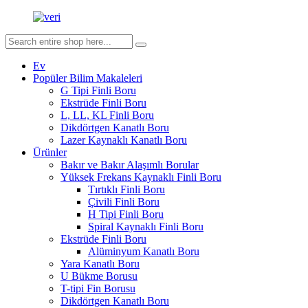
Ev
Popüler Bilim Makaleleri
G Tipi Finli Boru
Ekstrüde Finli Boru
L, LL, KL Finli Boru
Dikdörtgen Kanatlı Boru
Lazer Kaynaklı Kanatlı Boru
Ürünler
Bakır ve Bakır Alaşımlı Borular
Yüksek Frekans Kaynaklı Finli Boru
Tırtıklı Finli Boru
Çivili Finli Boru
H Tipi Finli Boru
Spiral Kaynaklı Finli Boru
Ekstrüde Finli Boru
Alüminyum Kanatlı Boru
Yara Kanatlı Boru
U Bükme Borusu
T-tipi Fin Borusu
Dikdörtgen Kanatlı Boru