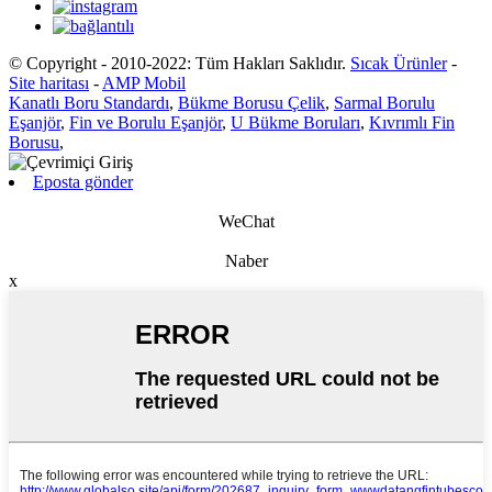
© Copyright - 2010-2022: Tüm Hakları Saklıdır.
Sıcak Ürünler
-
Site haritası
-
AMP Mobil
Kanatlı Boru Standardı
,
Bükme Borusu Çelik
,
Sarmal Borulu
Eşanjör
,
Fin ve Borulu Eşanjör
,
U Bükme Boruları
,
Kıvrımlı Fin
Borusu
,
Eposta gönder
WeChat
Naber
x